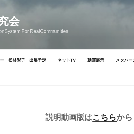
究会
tionSystem For RealCommunities
ー 松林彩子 出展予定
ネットTV
動画展示
メタバー
説明動画版は
こちら
から