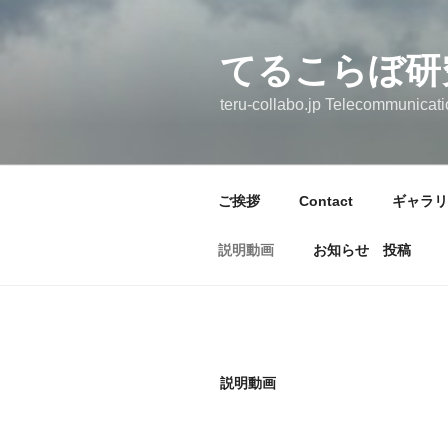
コ
ン
テ
てるこらぼ研
ン
teru-collabo.jp Telecommunica
ツ
へ
ス
キ
ご挨拶
Contact
ギャラリ
ッ
プ
説明動画
お知らせ 投稿
説明動画