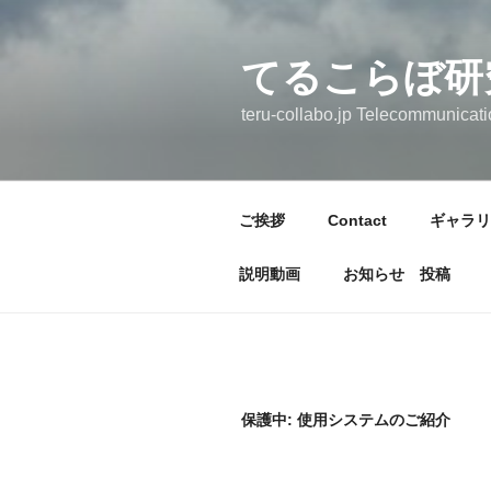
コ
ン
テ
てるこらぼ研
ン
teru-collabo.jp Telecommunica
ツ
へ
ス
キ
ご挨拶
Contact
ギャラリ
ッ
プ
説明動画
お知らせ 投稿
保護中: 使用システムのご紹介