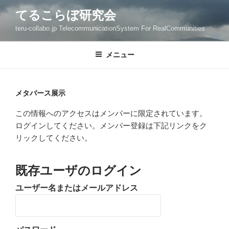
コ
てるこらぼ研究会
ン
teru-collabo.jp TelecommunicationSystem For RealCommunities
テ
ン
ツ
メニュー
へ
ス
キ
メタバース展示
ッ
この情報へのアクセスはメンバーに限定されています。
プ
ログインしてください。メンバー登録は下記リンクをク
リックしてください。
既存ユーザのログイン
ユーザー名またはメールアドレス