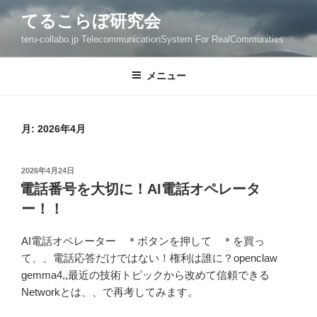
コ
てるこらぼ研究会
ン
teru-collabo.jp TelecommunicationSystem For RealCommunities
テ
ン
ツ
メニュー
へ
ス
キ
月:
2026年4月
ッ
プ
投
2026年4月24日
稿
電話番号を大切に！AI電話オペレータ
日:
ー！！
AI電話オペレーター ＊ボタンを押して ＊を買っ
て、、電話応答だけではない！権利は誰に？openclaw
gemma4,,最近の技術トピックから改めて信頼できる
Networkとは、、で再考してみます。